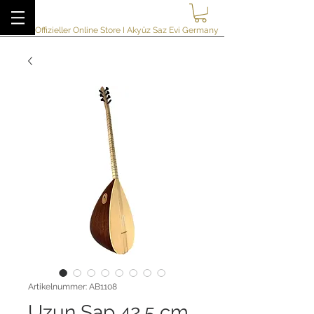
akyuzsazevi
Offizieller Online Store I Akyüz Saz Evi Germany
Artikelnummer: AB1108
Uzun Sap 42.5 cm