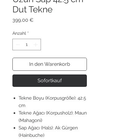
Dut Tekne
Preis
399,00 €
Anzahl
*
In den Warenkorb
Sofortkauf
Tekne Boyu (Korpusgröße): 42.5
cm
Tekne Ağacı (Korpusholz): Maun
(Mahagoni)
Sap Ağacı (Hals): Ak Gürgen
(Hainbuche)